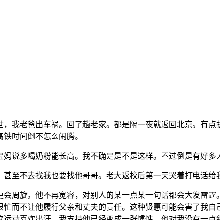
世，我老爸出车祸。回了趟老家。都是隔一夜就返回北京。有点
高铁时间倒不怎么闹腾。
宝妈说多喝奶粉能长高。我不确定是不是这样。不过倒是有好多
。甚至不去找我也要找他哥哥。老大返校后第一天哭着打电话给
更会周旋。他不再宽容，对别人的某一点某一句话都会大发雷霆
很忙而不让他履行父亲和丈夫的责任。这种贤惠可能会害了我自
欢运动喜欢出汗。我支持他已经变成一张惯性。他对我没有一点