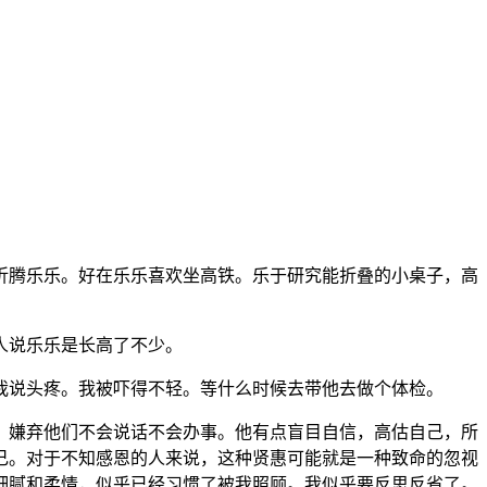
折腾乐乐。好在乐乐喜欢坐高铁。乐于研究能折叠的小桌子，高
人说乐乐是长高了不少。
我说头疼。我被吓得不轻。等什么时候去带他去做个体检。
。嫌弃他们不会说话不会办事。他有点盲目自信，高估自己，所
己。对于不知感恩的人来说，这种贤惠可能就是一种致命的忽视
细腻和柔情，似乎已经习惯了被我照顾。我似乎要反思反省了。