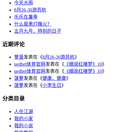
今天大雨
8月26-30游苏杭
乐乐在暑季
什么是黑灯瞎火？
五月九号，特别的日子
近期评论
萝菠
发表在《
8月26-30游苏杭
》
uedbet体育官网
发表在《
《细说红楼梦》10
》
uedbet体育官网
发表在《
《细说红楼梦》10
》
菠萝
发表在《
健康，健康
》
菠萝
发表在《
小李生日
》
分类目录
人在江湖
我的小家
我的小说