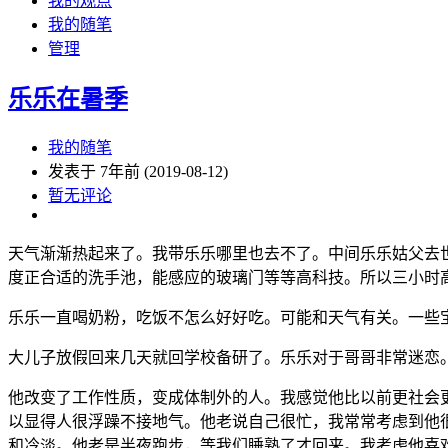
我的观点
我的随笔
管理
乐乐在暑季
我的随笔
发表于 7年前 (2019-08-12)
暂无评论
天气渐渐热起来了。我带乐乐哪里也去不了。中间乐乐姑父去
度正合适的洗手池，能感应的玻璃门等等高科技。所以三小时
乐乐一直喝奶粉，吃饭不怎么好好吃。可能和天气有关。一些
大儿子放假回来几天就回学校备研了。乐乐对于哥哥非常迷恋
他改变了工作性质，变成体制外的人。我感觉他比以前更社会
以显得人很浮躁不接地气。他老说自己很忙，我常常考虑到他
和冷淡。他老是半夜跑步，等我们睡熟了才回来。我考虑他喜