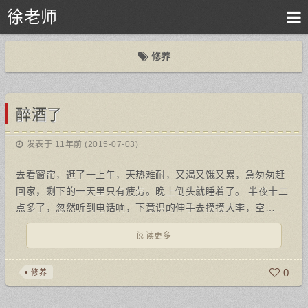
徐老师
修养
醉酒了
发表于 11年前 (2015-07-03)
去看窗帘，逛了一上午，天热难耐，又渴又饿又累，急匆匆赶
回家，剩下的一天里只有疲劳。晚上倒头就睡着了。 半夜十二
点多了，忽然听到电话响，下意识的伸手去摸摸大李，空…
阅读更多
0
修养