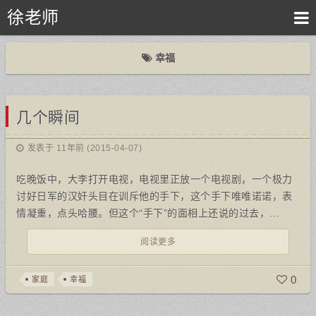
徐老师
幸福
几个瞬间
发表于 11年前 (2015-04-07)
吃晚饭中，大李打开电视，电视里正放一个电视剧，一个极力
讨好日军的汉奸头目在训斥他的手下，这个手下唯唯诺诺，表
情凝重，点头哈腰。但这个“手下”的面相上还说的过去，…
阅读更多
0
家庭
幸福