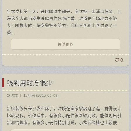
年末岁初第一天，睡眼朦胧中醒来，突然被一条消息惊呆。上
海这个大都市发生踩踏事件死伤严重。难道是广场地方不够
大？阶梯太陡？保安警察不给力？我和大李和小李讨论了一
番…
阅读更多
0
钱到用时方恨少
发表于 12年前 (2015-01-03)
新家装修只差沙发和床了，昨晚在宜家家居逛了逛，觉得设计
比较现代，价位适中。有很多小配件很新颖别致，能体现出创
新和情趣来。有很多小玩偶特别可爱，小盆栽绿植也比较便…