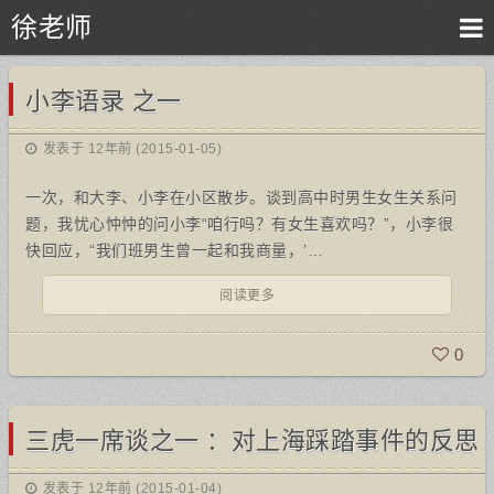
徐老师
小李语录 之一
发表于 12年前 (2015-01-05)
一次，和大李、小李在小区散步。谈到高中时男生女生关系问
题，我忧心忡忡的问小李“咱行吗？有女生喜欢吗？”，小李很
快回应，“我们班男生曾一起和我商量，’…
阅读更多
0
三虎一席谈之一 ：对上海踩踏事件的反思
发表于 12年前 (2015-01-04)