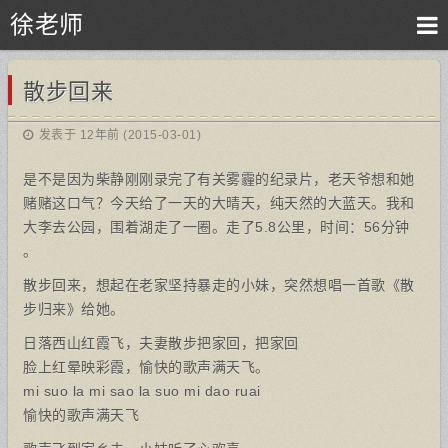
徐老师
散步回来
发表于 12年前 (2015-03-01)
是不是因为柴静刚刚录完了有关雾霾的纪录片，老天爷想和她
赌赌这口气？今天给了一天的大晴天，纯天然的大蓝天。我和
大李去公园，围着湖走了一圈。走了5.8公里，时间：56分钟
。
散步回来，想起在老家坚持暴走的小妹，突然想唱一首歌《散
步归来》给她。
日落西山红霞飞，夫妻散步把家回，把家回
脸上红晕映彩霞，愉快的歌声满天飞。
mi suo la mi sao la suo mi dao ruai
愉快的歌声满天飞