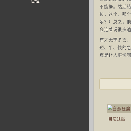
管理
不能挣。然后结
位，这个，那个
足？）总之，他
会连着说很多遍
有才无需多言
短、平、快的
真是让人堪忧
自恋狂魔