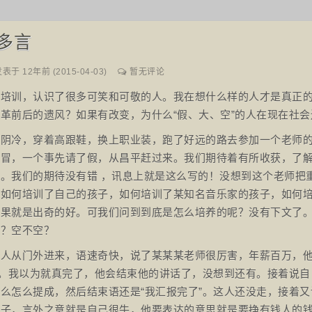
多言
表于 12年前 (2015-04-03)
暂无评论
次培训，认识了很多可笑和可敬的人。我在想什么样的人才是真正
革前后的遗风？如果有改变，为什么“假、大、空”的人在现在社
很阴冷，穿着高跟鞋，换上职业装，跑了好远的路去参加一个老师
感冒，一个事先请了假，从昌平赶过来。我们期待着有所收获，了
。我们的期待没有错 ，讯息上就是这么写的！没想到这个老师把
，如何培训了自己的孩子，如何培训了某知名音乐家的孩子，如何
效果就是出奇的好。可我们问到到底是怎么培养的呢？没有下文了
假？空不空？
男人从门外进来，语速奇快，说了某某某老师很厉害，年薪百万，
”。我以为就真完了，他会结束他的讲话了，没想到还有。接着说
么怎么提成，然后结束语还是“我汇报完了”。这人还没走，接着
儿子，言外之意就是自己很牛，他要表达的意思就是要挣有钱人的