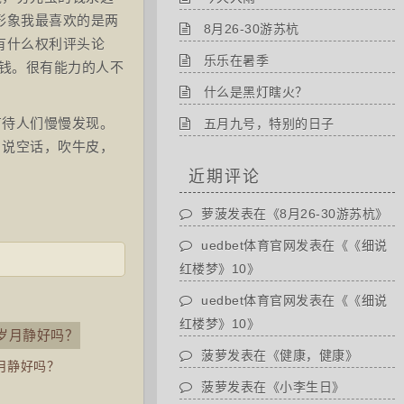
形象我最喜欢的是两
8月26-30游苏杭
有什么权利评头论
乐乐在暑季
赚钱。很有能力的人不
什么是黑灯瞎火？
有待人们慢慢发现。
五月九号，特别的日子
，说空话，吹牛皮，
近期评论
萝菠
发表在《
8月26-30游苏杭
》
uedbet体育官网
发表在《
《细说
红楼梦》10
》
uedbet体育官网
发表在《
《细说
红楼梦》10
》
菠萝
发表在《
健康，健康
》
月静好吗？
菠萝
发表在《
小李生日
》