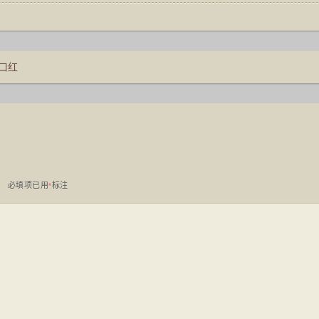
口红
。
必填项已用
标注
*