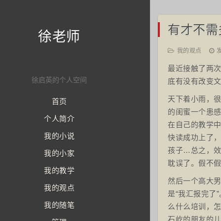
有才不需
徐老师
我的观点
发
最近接触了两
徐启英的个人空间
底有没有改变文
天下着小雨，
首页
的闺蜜一个患
个人简介
在自己的教学中
我的小说
快读成功上了
孩子…总之，
我的小家
耽误了。假不
我的教学
然后一个高大
我的观点
是“我汇报完了
我的随笔
么什么培训，怎
石屹的朋友的