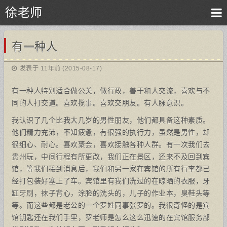
徐老师
有一种人
发表于 11年前 (2015-08-17)
有一种人特别适合做公关，做行政，善于和人交流，喜欢与不
同的人打交道。喜欢揽事。喜欢交朋友。有人脉意识。
我认识了几个比我大几岁的男性朋友，他们都具备这种素质。
他们精力充沛，不知疲惫，有很强的执行力，虽然是男性，却
很细心、耐心。喜欢聚会，喜欢接触各种人群。有一次我们去
贵州玩，中间行程有所更改，我们正在景区，还来不及回到宾
馆，等我们接到消息后，我们和另一家在宾馆的所有行李都已
经打包装好塞上了车。宾馆里有我们洗过的在晾晒的衣服，牙
缸牙刷，袜子背心，涂脸的洗头的，儿子的作业本，臭鞋头等
等。而这些都是老公的一个罗姓同事张罗的。我很奇怪的是宾
馆钥匙还在我们手里，罗老师是怎么这么迅速的在宾馆服务部