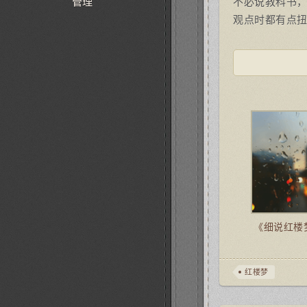
不必说教科书
管理
观点时都有点
《细说红楼
红楼梦