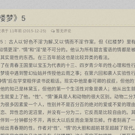
楼梦》5
表于 11年前 (2015-12-25)
暂无评论
5 ：古人以‘好色不淫’为解,又以‘情而不淫’作案，但《红楼梦》
知情更淫”. “情”和“淫”是不可分的。他认为所有甜言蜜语的情都是
后其实是性的东西。在三百年前这也是比较异类的看法。
写了在青春王国里以宝玉为代表的十三、四岁青少年的性心理和性
在梦境中遇到警幻仙姑并传授他云雨之事；在第六回和袭人实验性
钟情”后在学堂相伴读书说粗话。现实中他是秦可卿的叔叔，但他
中他的知己是林黛玉，但他的第一个生活性对象是袭人；他从出生
生就爱上了他。“性”、“情”兼具是人和动物的很大区别。动物二
因为很多因素爱一个人，性别并不是百分百的绝对的爱或不爱的理
性恋、异性恋的泥沼里，并没有一分为二，它反而是比较自由的。
玩伴到一分钟都分不开，再长大以后反而会渐渐忘掉。作者刻画了
绘出青春期的性，作者对“性”、“情”的大胆和超前甚至超越了现