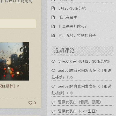
我在转述以上蒋勋的
8月26-30游苏杭
乐乐在暑季
什么是黑灯瞎火？
五月九号，特别的日子
近期评论
萝菠
发表在《
8月26-30游苏杭
》
uedbet体育官网
发表在《
《细说
红楼梦》10
》
说红楼梦》3
uedbet体育官网
发表在《
《细说
红楼梦》10
》
菠萝
发表在《
健康，健康
》
0
菠萝
发表在《
小李生日
》