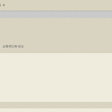
》4
。
必填项已用
标注
*