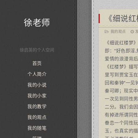
《细说红
徐老师
我的观点
发
《细说红楼梦》
徐启英的个人空间
即：“好色即淫,
爱情的浪漫背
首页
《红楼梦》描
个人简介
里写到贾宝玉
回和秦钟“一见
我的小说
秦可卿；现实
我的小家
一次见到同性男
我的教学
二分。我们会
有掉进所谓同
我的观点
眷恋一个同性
我的随笔
玉，也真实的描