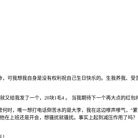
，可我想我自身是没有权利祝自己生日快乐的。生我养我、受苦
就又给我发了一个，20块1毛4 。 当我期待下一个再大点的红
何时，唯一想打电话倒苦水的是大李，我在这边嗲声嗲气，“累
管他在上班还是开会，想骚扰就骚扰。事实上起到减压作用了吗
乐！