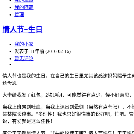
我的观点
我的随笔
管理
情人节+生日
我的小家
发表于 11年前 (2016-02-16)
暂无评论
情人节也是我的生日，在自己的生日里尤其该感谢妈妈赐予生命
还母恩！
大李给我发了红包，2块1毛4，可能觉得有点少，怪不好意思，
当我上班累到吐血，当我上课困到晕倒（当然有点夸张），不管
某某院长谈事。”多理性！我也只好很懂事的说好吧，忙吧。
说，有爱就是这么任性！
有爱天天都是情人节，非要那玫瑰干嘛？情人节快乐！天天快