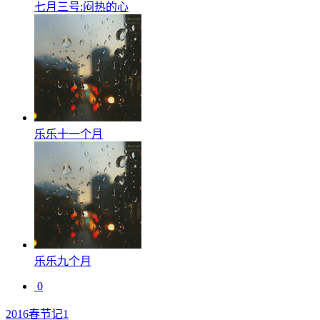
七月三号:闷热的心
乐乐十一个月
乐乐九个月
0
2016春节记1