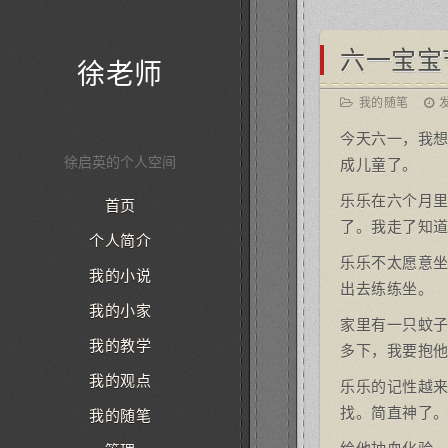
六一宝宝
徐老师
我的随笔
发
今天六一，我
徐启英的个人空间
成儿童了。
乐乐在六个月
首页
了。我走了知道
个人简介
乐乐不太愿意
我的小说
出去练练坐。
我的小家
家里有一只蚊
我的教学
多下，我要抱他
我的观点
乐乐的记性越
找。简直神了
我的随笔