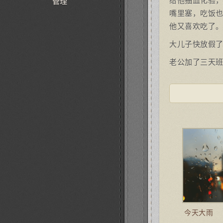
给他抽血化验
管理
嘴里塞，吃饭
他又喜欢吃了
大儿子快放假了
老公加了三天
今天大雨