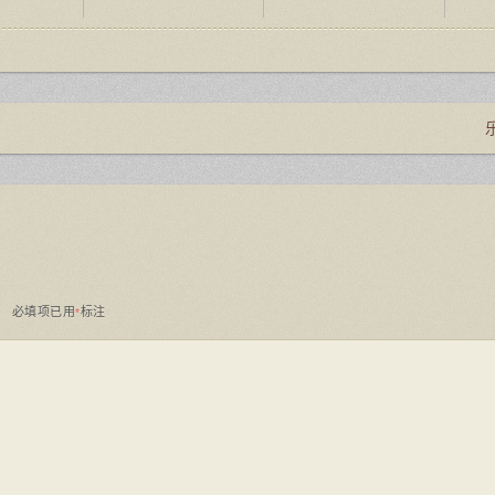
。
必填项已用
标注
*