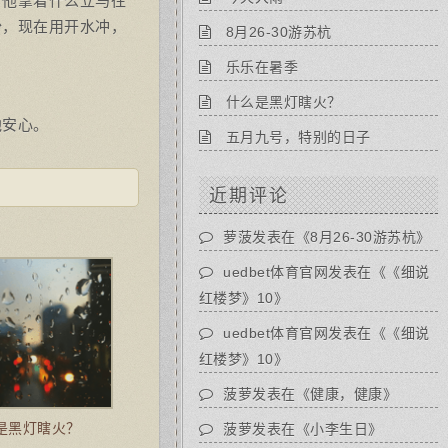
。他拿着什么立马往
粉，现在用开水冲，
8月26-30游苏杭
乐乐在暑季
什么是黑灯瞎火？
他安心。
五月九号，特别的日子
近期评论
萝菠
发表在《
8月26-30游苏杭
》
uedbet体育官网
发表在《
《细说
红楼梦》10
》
uedbet体育官网
发表在《
《细说
红楼梦》10
》
菠萝
发表在《
健康，健康
》
是黑灯瞎火？
菠萝
发表在《
小李生日
》