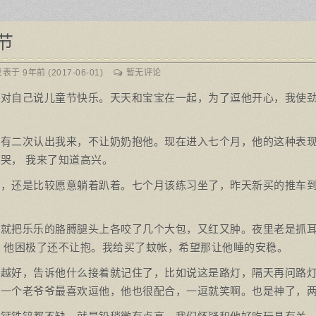
节
表于 9年前 (2017-06-01)
暂无评论
想对自己说儿童节快乐。天天和宝宝在一起，为了逗他开心，我使
里有二次认出我来，不让奶奶抱他。现在进入七个月，他的这种表
哭， 我来了知道高兴。
坐，还是比较愿意躺着趴着。七个月该练习坐了，昨天新买的推车
子就把乐乐的胳膊腿头上各咬了几个大包，又红又肿。夜里老是抓
 他困极了还不让抱。我给买了蚊帐，希望那让他睡的安稳。
来越好，告诉他什么接着就记住了，比如说这是路灯，隔天再问路
。一个老爷爷最喜欢逗他，他也很配合，一逗就笑啊。也是神了，