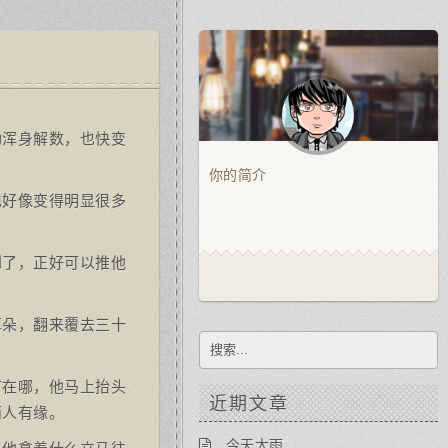
劲浑身解数，也快变
你的简介
现好像变得明显很多
到了，正好可以推他
耳朵，翻来覆去三十
灯在哪，他马上抬头
近期文章
两人有缘。
今天大雨