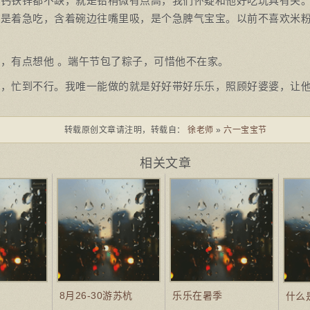
，钙铁锌都不缺，就是铅稍微有点高，我们怀疑和他好吃玩具有关
也是着急吃，含着碗边往嘴里吸，是个急脾气宝宝。以前不喜欢米
。
，有点想他 。端午节包了粽子，可惜他不在家。
班，忙到不行。我唯一能做的就是好好带好乐乐，照顾好婆婆，让
转载原创文章请注明，转载自：
徐老师
»
六一宝宝节
相关文章
8月26-30游苏杭
乐乐在暑季
什么