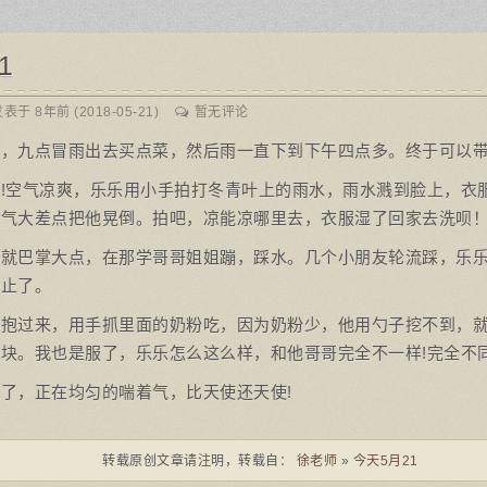
1
表于 8年前 (2018-05-21)
暂无评论
醒，九点冒雨出去买点菜，然后雨一直下到下午四点多。终于可以
!空气凉爽，乐乐用小手拍打冬青叶上的雨水，雨水溅到脸上，衣
力气大差点把他晃倒。拍吧，凉能凉哪里去，衣服湿了回家去洗呗
也就巴掌大点，在那学哥哥姐姐蹦，踩水。几个小朋友轮流踩，乐
制止了。
罐抱过来，用手抓里面的奶粉吃，因为奶粉少，他用勺子挖不到，
块。我也是服了，乐乐怎么这么样，和他哥哥完全不一样!完全不同
了，正在均匀的喘着气，比天使还天使!
转载原创文章请注明，转载自：
徐老师
»
今天5月21