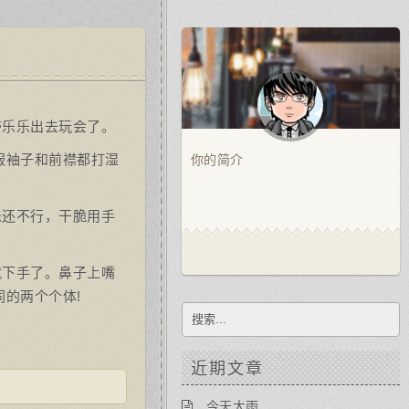
带乐乐出去玩会了。
服袖子和前襟都打湿
你的简介
！
乐还不行，干脆用手
就下手了。鼻子上嘴
的两个个体!
近期文章
今天大雨