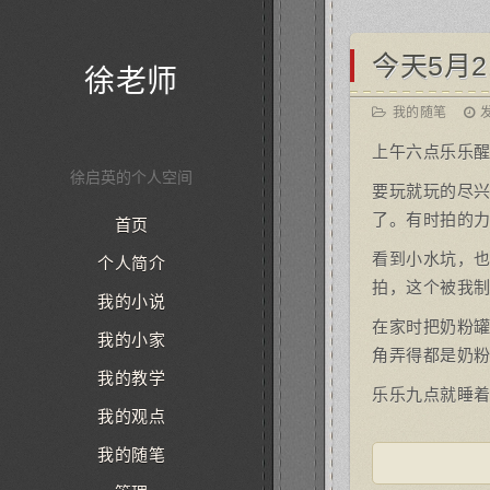
今天5月2
徐老师
我的随笔
发
上午六点乐乐
徐启英的个人空间
要玩就玩的尽兴
了。有时拍的
首页
看到小水坑，
个人简介
拍，这个被我
我的小说
在家时把奶粉
我的小家
角弄得都是奶粉
我的教学
乐乐九点就睡着
我的观点
我的随笔