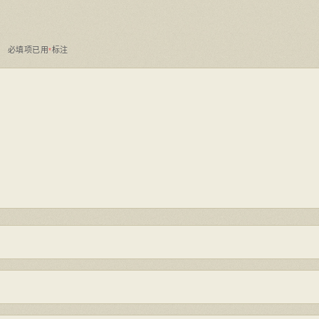
。
必填项已用
标注
*