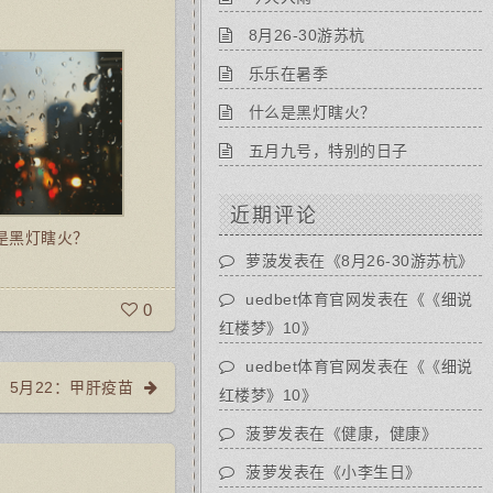
8月26-30游苏杭
乐乐在暑季
什么是黑灯瞎火？
五月九号，特别的日子
近期评论
是黑灯瞎火？
萝菠
发表在《
8月26-30游苏杭
》
uedbet体育官网
发表在《
《细说
0
红楼梦》10
》
uedbet体育官网
发表在《
《细说
5月22：甲肝疫苗
红楼梦》10
》
菠萝
发表在《
健康，健康
》
菠萝
发表在《
小李生日
》