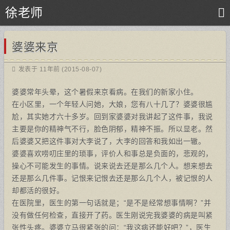
徐老师
婆婆来京
发表于 11年前 (2015-08-07)
婆婆常年头晕，这个暑假来京看病。在我们的新家小住。
在小区里，一个年轻人问她，大娘，您有八十几了？婆婆很尴
尬，其实她才六十多岁。回到家婆婆对我讲起了这件事，我说
主要是你的精神气不行，脸色阴郁，精神不振。所以显老。然
后婆婆又把这件事对大李说了，大李的回答和我如出一辙。
婆婆喜欢唠叨庄里的琐事，评价人和事总是负面的，悲观的，
操心不可能发生的事情。说来说去还是那么几个人。想来想去
还是那么几件事。记恨来记恨去还是那么几个人，被记恨的人
却都活的很好。
在医院里，医生的第一句话就是；“是不是经常想事情啊？”并
没有做任何检查，直接开了药。医生刚说完我婆婆的病是叫紧
张性头疼。婆婆立马很紧张的问：“我这病还能好吧？”，医生