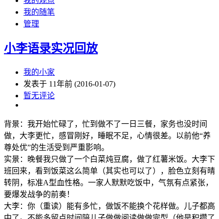
我的观点
我的随笔
管理
小李语录实况回放
我的小家
发表于 11年前 (2016-01-07)
暂无评论
背景：我开始忙碌了，忙到做不了一日三餐，家务也没时间
做，大李更忙，感冒刚好，睡眠不足，心情很差。以前他“养
尊处优”的生活受到严重影响。
实景：晚餐我只做了一个白菜炖豆腐，做了红薯米饭。大李下
班回来，看到饭菜这么简单（其实也可以了），脸色立刻有晴
转阴，标准A型血性格。一家人默默吃饭中，气氛有点紧张，
要爆发战争的前奏！
大李：你（重读）能有多忙，做饭不能换个花样做。儿子都高
中了。不能多留点时间陪儿子做做阅读做做完型（他是积攒了