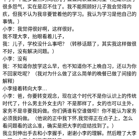
很多怨气，实在是忍不住了。我不能照顾好儿子我会觉得内
疚，但我不认为我非要管着他的学习。我认为学习是他自己的
事情。）
小李：我觉得很好啊，这样很好。
我不理大李，抬眼看着儿子，
我：儿子，学校没什么事吧？（转移话题了，其实我这样做很
不好，没有解决问题。）
小李：没有
我：不知道你放学这么早，也不知道你不上晚自习，还以为你
不回家吃呢？（我对为什么做了这么简单的晚餐已做了间接的
解释）
小李接着转向大李…
小李：爸，你要转变观念，现在这个时代不是你认识上的传统
时代了，什么男主外女主内？不是那样了，女的也可以主外，
家务不是非要我妈做。你们俩谁有空谁做呗！你不能认为家务
必须我妈做。（他说的正中我下怀,我觉得正在点子上，怎么
看问题看的这么准，确实是把大李的症结找到了。）
我立刻伸出手去和小李握手，谢谢小李的理解。然后瞪了大李