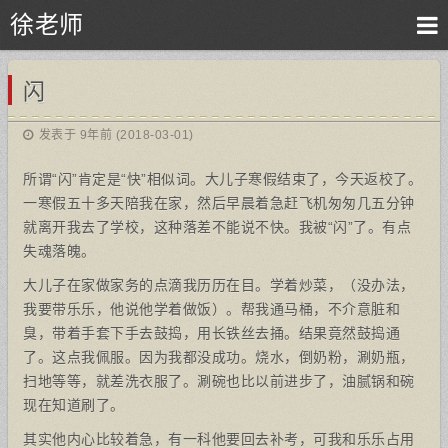
徐老师
闪
发表于 9年前 (2018-03-01)
所谓“闪”肯定是“快”相似词。大儿子寒假结束了，今天返校了。
一寒假五十多天陪我在家，然后早晨着急赶飞机匆匆几五分钟
就离开我去了学校，这种落差不能说不快。我被“闪”了。有点
失魂落魄。
大儿子在家做家务的点滴我历历在目。学着炒菜，（没办法，
我要带乐乐，他说他学着做饭）。帮我通马桶，不介意脏和
臭，带着手套下手去鼓捣，用长铁丝去捅。结果竟然鼓捣通
了。这点我佩服。因为我都没成功。烧水，倒奶粉，涮奶瓶，
扫地等等，就差洗衣服了。涮碗也比以前进步了，油腻锅和碗
现在知道刷了。
其实他内心比较着急，有一科他要回去补考，可我和乐乐占用