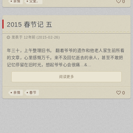
0
亲情
父爱，
2015 春节记 五
发表于 12年前 (2015-02-26)
年三十，上午整理旧书。 翻着爷爷的遗作和他老人家生前所看
的文章，心里感慨万千。来不及回忆逝去的亲人，甚至不敢把
记忆停留在旧时光，想起爷爷心会很痛…&…
阅读更多
0
亲情
春节