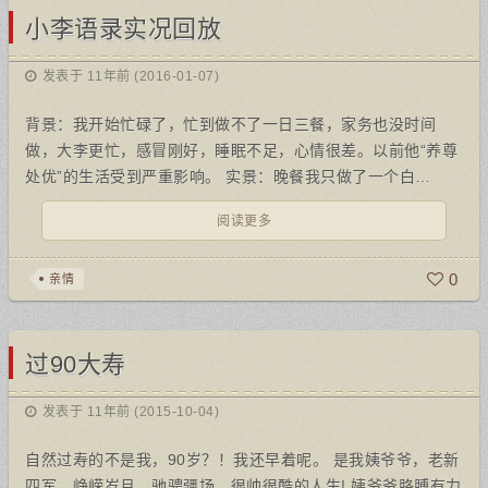
小李语录实况回放
发表于 11年前 (2016-01-07)
背景：我开始忙碌了，忙到做不了一日三餐，家务也没时间
做，大李更忙，感冒刚好，睡眠不足，心情很差。以前他“养尊
处优”的生活受到严重影响。 实景：晚餐我只做了一个白…
阅读更多
0
亲情
过90大寿
发表于 11年前 (2015-10-04)
自然过寿的不是我，90岁？！我还早着呢。 是我姨爷爷，老新
四军。峥嵘岁月，驰骋疆场，很帅很酷的人生! 姨爷爷胳膊有力